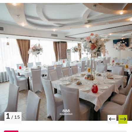
1
/
15