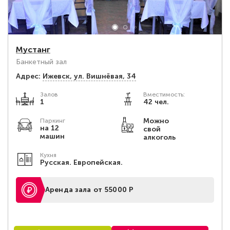
Мустанг
Банкетный зал
Адрес:
Ижевск, ул. Вишнёвая, 34
Залов
Вместимость:
1
42 чел.
Можно
Паркинг
на 12
свой
машин
алкоголь
Кухня
Русская. Европейская.
Аренда зала от 55000 Р