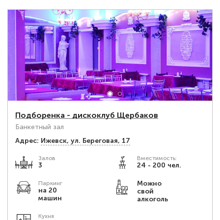
Подборенка - дискоклуб Щербаков
Банкетный зал
Адрес:
Ижевск, ул. Береговая, 17
Залов
Вместимость:
3
24 - 200 чел.
Можно
Паркинг
на 20
свой
машин
алкоголь
Кухня