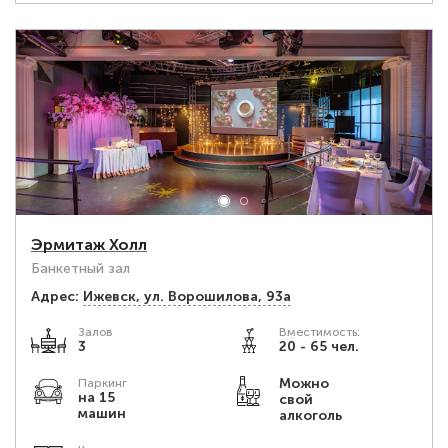
Эрмитаж Холл
Банкетный зал
Адрес:
Ижевск, ул. Ворошилова, 93а
Залов
Вместимость:
3
20 - 65 чел.
Можно
Паркинг
на 15
свой
машин
алкоголь