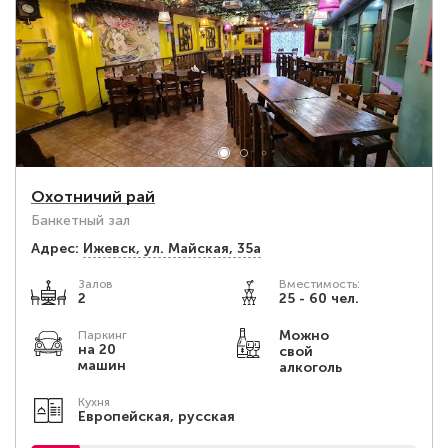
Охотничий рай
Банкетный зал
Адрес:
Ижевск, ул. Майская, 35а
Залов
Вместимость:
2
25 - 60 чел.
Можно
Паркинг
на 20
свой
машин
алкоголь
Кухня
Европейская, русская