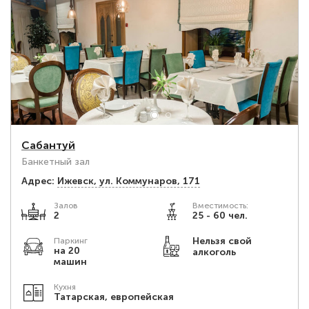
Сабантуй
Банкетный зал
Адрес:
Ижевск, ул. Коммунаров, 171
Залов
Вместимость:
2
25 - 60 чел.
Нельзя свой
Паркинг
на 20
алкоголь
машин
Кухня
Татарская, европейская