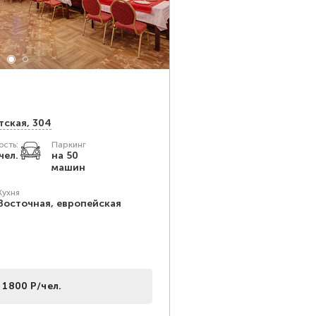
тская, 304
сть:
Паркинг
чел.
на 50
машин
Кухня
Восточная, европейская
 1800 Р/чел.