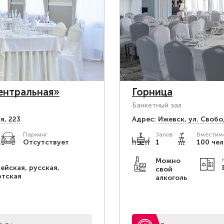
ентральная»
Горница
Банкетный зал
я, 223
Адрес:
Ижевск, ул. Свобо
Паркинг
Залов
Вместимо
.
Отсутствует
1
100 чел
Можно
ейская, русская,
свой
ртская
алкоголь