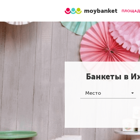
moybanket
ПЛОЩАД
Банкеты в
И
Место