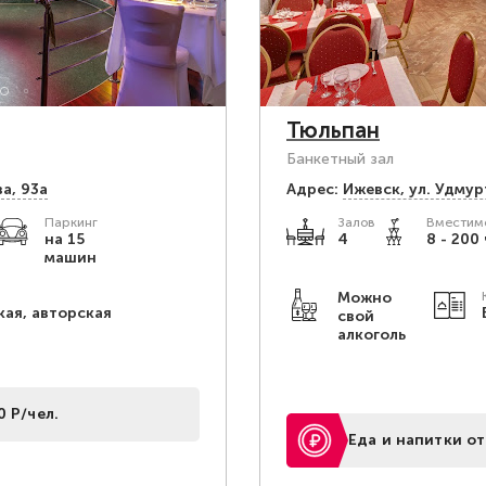
Тюльпан
Банкетный зал
а, 93а
Адрес:
Ижевск, ул. Удмур
Паркинг
Залов
Вместимо
на 15
4
8 - 200 
машин
Можно
кая, авторская
свой
алкоголь
0 Р/чел.
Еда и напитки от