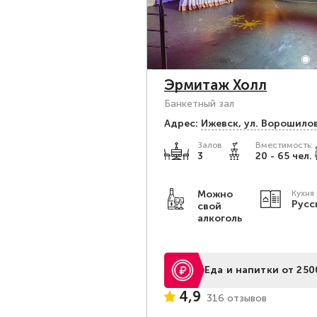
Эрмитаж Холл
Банкетный зал
Адрес:
Ижевск, ул. Ворошилов
Залов
Вместимость:
3
20 - 65 чел.
Можно
Кухня
Русс
свой
алкоголь
Еда и напитки от 250
4,9
316 отзывов