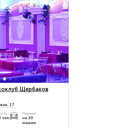
коклуб Щербаков
вая, 17
сть:
Паркинг
0 чел.
на 20
машин