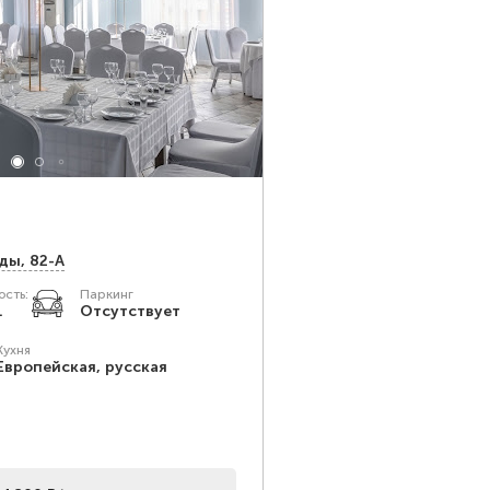
ды, 82-А
сть:
Паркинг
.
Отсутствует
Кухня
Европейская, русская