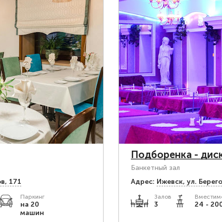
Подборенка - дис
Банкетный зал
в, 171
Адрес:
Ижевск, ул. Берего
Паркинг
Залов
Вместимо
на 20
3
24 - 20
машин