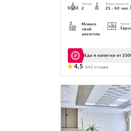
Залов
Вместимость:
2
25 - 60 чел.
Можно
Кухня
Евро
свой
алкоголь
Еда и напитки от 250
4,5
642 отзыва