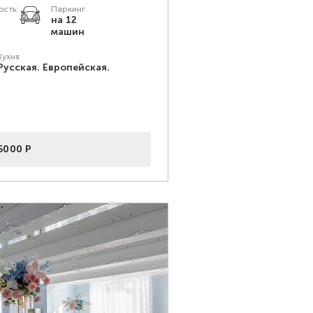
сть:
Паркинг
на 12
машин
Кухня
Русская. Европейская.
5000 Р