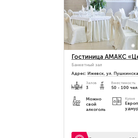
Гостиница АМАКС «Ц
Банкетный зал
Адрес:
Ижевск, ул. Пушкинска
Залов
Вместимость:
3
50 - 100 чел
Можно
Кухня
Европ
свой
удму
алкоголь