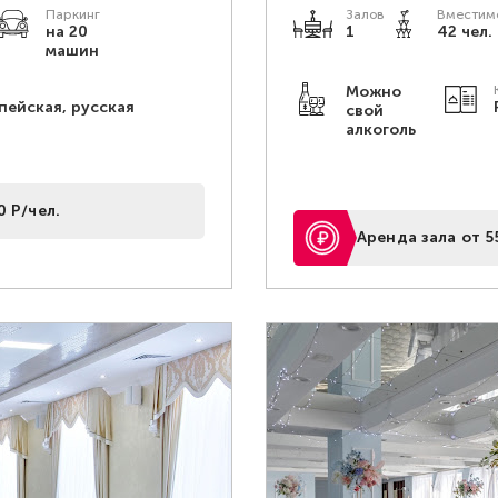
Паркинг
Залов
Вместимо
на 20
1
42 чел.
машин
Можно
пейская, русская
свой
алкоголь
0 Р/чел.
Аренда зала от 5