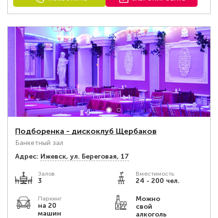
Подборенка - дискоклуб Щербаков
Банкетный зал
Адрес:
Ижевск, ул. Береговая, 17
Залов
Вместимость:
3
24 - 200 чел.
Можно
Паркинг
на 20
свой
машин
алкоголь