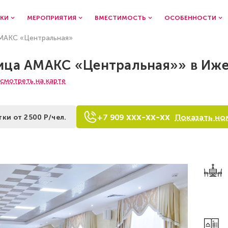
КИ
МЕРОПРИЯТИЯ
ВМЕСТИМОСТЬ
ОСОБЕННОСТИ
МАКС «Центральная»
ица АМАКС «Центральная»» в Иже
смотреть на карте
xxx-xx-xx
Показать но
+7
9
0
9
тки от 2500 Р/чел.