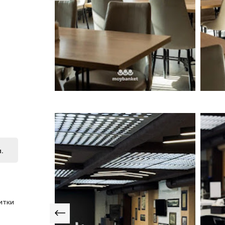
.
итки