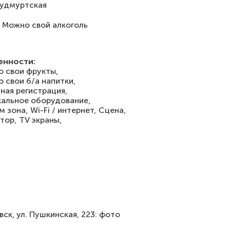
удмуртская
Можно свой алкоголь
енности:
 свои фрукты,
 свои б/а напитки,
ная регистрация,
альное оборудование,
м зона,
Wi-Fi / интернет,
Сцена,
тор,
TV экраны,
к, ул. Пушкинская, 223: фото