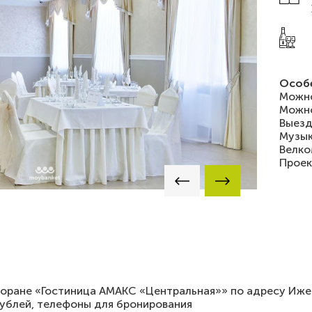
Особ
Можно
Можно
Выезд
Музык
Велко
Проек
торане «Гостиница АМАКС «Центральная»» по адресу Ижевс
 рублей, телефоны для бронирования