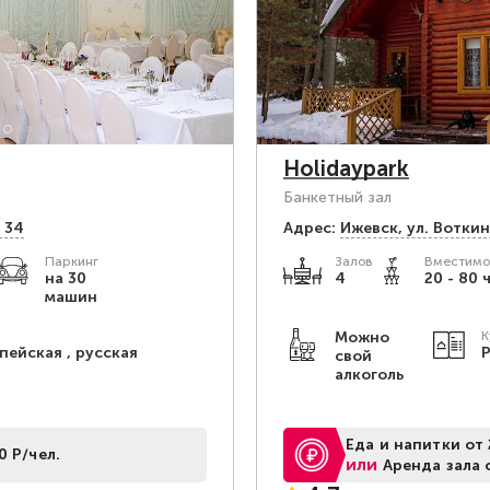
Holidaypark
Банкетный зал
 34
Адрес:
Ижевск, ​ул. Вотки
Паркинг
Залов
Вместимо
на 30
4
20 - 80 
машин
Можно
К
пейская , русская
Р
свой
алкоголь
Еда и напитки от 
0 Р/чел.
или
Аренда зала 