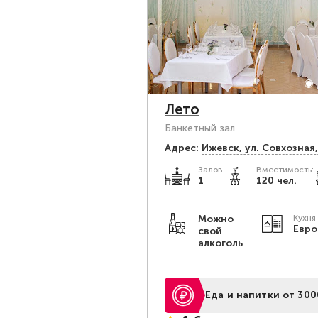
Лето
Банкетный зал
Адрес:
Ижевск, ул. Совхозная,
Залов
Вместимость:
1
120 чел.
Можно
Кухня
Евро
свой
алкоголь
Еда и напитки от 300