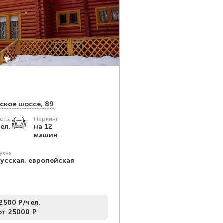
Тюльпан
Банкетный зал
нское шоссе, 89
Адрес:
Ижевск, ул. Уд
сть:
Паркинг
Залов
Вмес
чел.
на 12
4
8 - 
машин
ухня
Можно
усская, европейская
свой
алкоголь
2500 Р/чел.
от 25000 Р
Еда и напитки