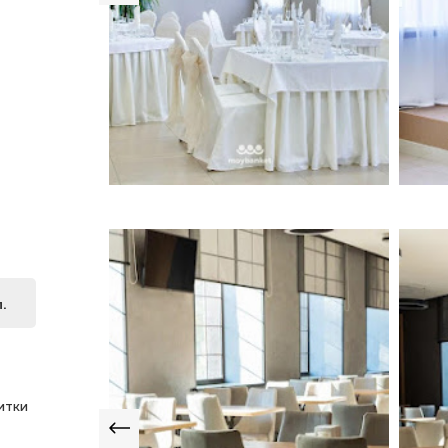
.
итки