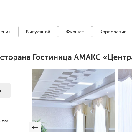
ения
Выпускной
Фуршет
Корпоратив
есторана Гостиница АМАКС «Центр
.
итки